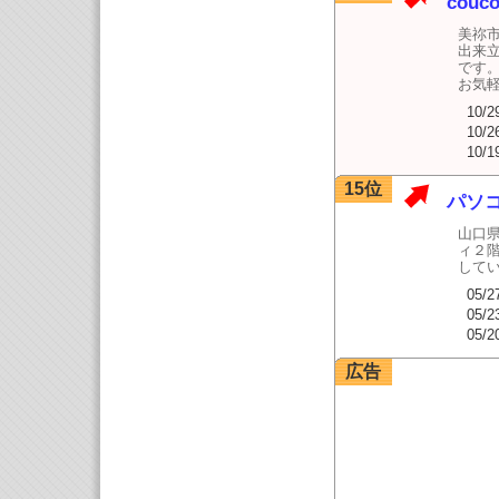
couc
美祢
出来立
です
お気
10/2
10/2
10/1
15位
パソコ
山口県
ィ２
してい
05/2
05/2
05/2
広告