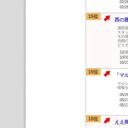
02/2
02/2
15位
西の
湯田
スタ
その
当館
どう
12/1
10/3
10/2
15位
「マ
マル
情報
05/2
05/2
05/1
15位
ええ