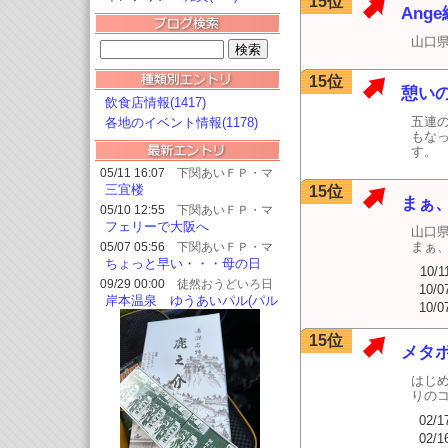
15位
Ang
山口
15位
憩い
飲食店情報(1417)
五連
各地のイベント情報(1178)
もな
す。
05/11 16:07
下関あいＦＰ・マ
ンション管理士ブログ
三宜楼
15位
まぁ
05/10 12:55
下関あいＦＰ・マ
ンション管理士ブログ
フェリーで大阪へ
山口
まぁ
05/07 05:56
下関あいＦＰ・マ
ンション管理士ブログ
ちょっと早い・・・母の日
10/1
09/29 00:00
徒然おうどいろ日
10/0
記
岸本温泉 ゆうあいパル(パル
10/0
プラスオン)
15位
メタ
はじ
りの
02/1
02/1