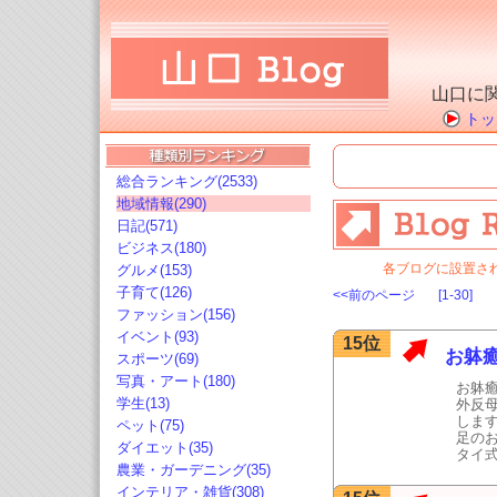
山口に
トッ
総合ランキング(2533)
地域情報(290)
日記(571)
ビジネス(180)
各ブログに設置さ
グルメ(153)
子育て(126)
<<前のページ
[1-30]
ファッション(156)
イベント(93)
15位
お躰
スポーツ(69)
写真・アート(180)
お躰
学生(13)
外反
しま
ペット(75)
足の
ダイエット(35)
タイ
農業・ガーデニング(35)
インテリア・雑貨(308)