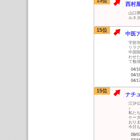
15位
西村
山口
ルネ
15位
中医ア
宇部
リラ
中国
わせ
て勉
04/1
04/1
04/1
15位
ナチ
江汐公
♪
私た
ケー
おり
今日も
09/0