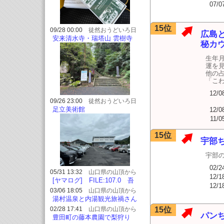
07/0
15位
09/28 00:00
徒然おうどいろ日
広島
記
安来清水寺・瑞塔山 雲樹寺
秘カ
生年
運を
他の
「こわ
12/0
09/26 23:00
徒然おうどいろ日
記
足立美術館
12/0
11/0
15位
宇部
宇部
02/2
05/31 13:32
山口県の山頂から
12/1
[ヤマログ] FILE:107.0 吾
12/1
妻山 [山頂周回(時計廻り)コ
03/06 18:05
山口県の山頂から
ース] 広島県/島根県
湯村温泉と内湯観光旅禍さん
2023/08
きん 2023/09
02/28 17:41
山口県の山頂から
15位
パンち
豊田町の藤本農園で梨狩り