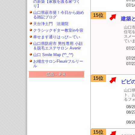
の新築【家族を護る家づく
07/1
り】
山口県萩市発！今日から始め
15位
る雑記ブログ
建築と
天台浄土門 法瀧院
山口
クラシックギター教室in今宿
住宅
スメ
幸せます通りはっぴ～てい
てい
山口県防府市 男性専用 小顔
＆脱毛エステサロン Avenir
07/2
山口 Smile Map (*^_^*)
07/2
お稽古サロンFleurirフルリー
07/2
ル
15位
ビビ
山口
ト、
るフ
08/2
08/2
08/2
15位