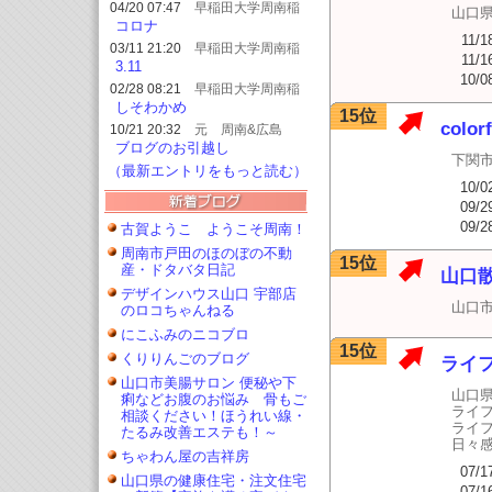
2023/08
04/20 07:47
早稲田大学周南稲
山口
門会ブログ
コロナ
11/1
03/11 21:20
早稲田大学周南稲
11/1
門会ブログ
3.11
10/0
02/28 08:21
早稲田大学周南稲
門会ブログ
しそわかめ
15位
colorf
10/21 20:32
元 周南&広島
WALKER
ブログのお引越し
下関
（最新エントリをもっと読む）
10/0
09/2
09/2
古賀ようこ ようこそ周南！
周南市戸田のほのぼの不動
15位
産・ドタバタ日記
山口
デザインハウス山口 宇部店
山口
のロコちゃんねる
にこふみのニコブロ
15位
くりりんごのブログ
ライ
山口市美腸サロン 便秘や下
山口
痢などお腹のお悩み 骨もご
ライ
相談ください！ほうれい線・
ライ
たるみ改善エステも！～
日々
ちゃわん屋の吉祥房
07/1
山口県の健康住宅・注文住宅
07/1