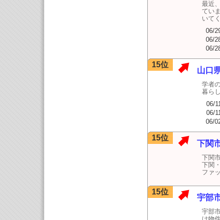
最近
てい
いて
06/2
06/2
06/2
15位
山口
学者
暮ら
06/1
06/1
06/0
15位
下関
下関
下関
ファ
15位
宇部
宇部
け物