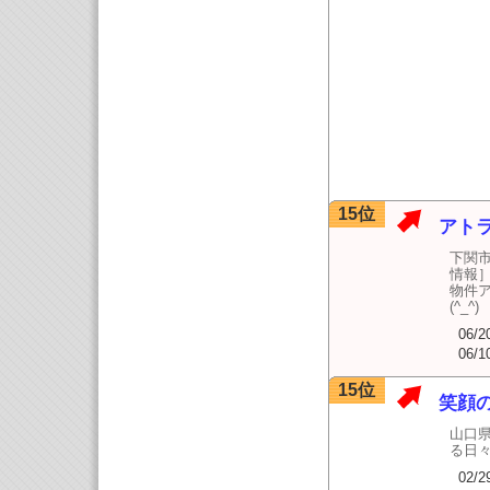
15位
アト
下関
情報
物件
06/2
06/1
15位
笑顔
山口
る日
02/2