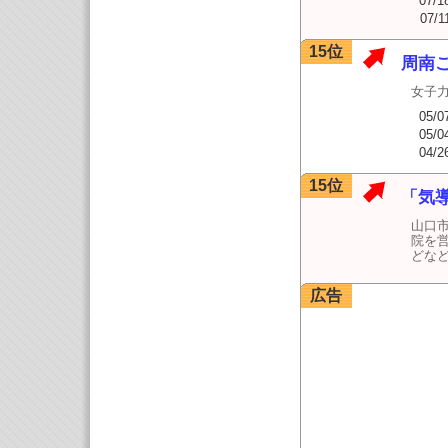
07/1
07/1
15位
周南
女子
05/0
05/0
04/2
15位
「気
山口
院を
どなど
広告