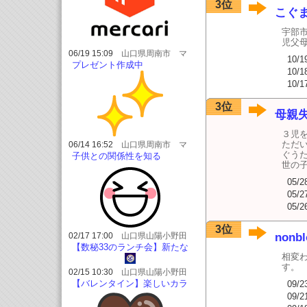
3位
こぐ
宇部
児父
06/19 15:09
山口県周南市 マ
10/1
ヤ暦鑑定リーディング happy-
プレゼント作成中
10/1
maya*
10/1
3位
母親
３児
ただい
06/14 16:52
山口県周南市 マ
ヤ暦鑑定リーディング happy-
ぐう
子供との関係性を知る
maya*
世の
05/2
05/2
05/2
3位
02/17 17:00
山口県山陽小野田
nonbl
市/長門市/美祢市/ベビーマッサー
【数秘33のランチ会】新たな
ジ&サイン教室SORATO-宙と-
相変
自分|山口グランドホテル
す。
02/15 10:30
山口県山陽小野田
市/長門市/美祢市/ベビーマッサー
【バレンタイン】楽しいカラ
09/2
ジ&サイン教室SORATO-宙と-
フル|山陽小野田市
09/2