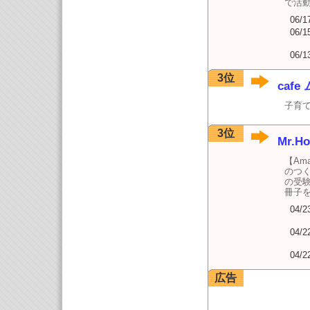
で活
06/1
06/1
06/1
3位
cafe
子育
3位
Mr.
【Am
のつく
の受
冊子
04/2
04/2
04/2
広告