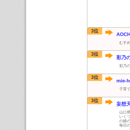
3位
AOC
むす
3位
彩乃
彩乃
3位
mie-
子育
3位
妄想
山口
いく
の娘
毎日