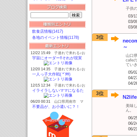
子供
03/1
03/0
03/0
飲食店情報(1417)
3位
各地のイベント情報(1178)
nec
～
12/22 15:49
子連れで来れる♪お
山口県
けいこ＆おうちサロンChance～
宇宙にオーダー‼️それが現実
caf
シャンス～
におこるの巻き
てい
12/20 14:35
子連れで来れる♪お
05/0
けいこ＆おうちサロンChance～
一人っ子大作戦( *´艸)
シャンス～
04/2
04/2
12/15 12:34
子連れで来れる♪お
けいこ＆おうちサロンChance～
イライラしないママになるた
3位
シャンス～
めの魔法の質問講座、前日オ
N2life
ファーの開催ありがたやー
06/20 00:31
山口県周南市 マ
美味
ヤ暦鑑定リーディング happy-
不要品が、お小遣いに？！
maya*
ん。
06/2
06/2
06/2