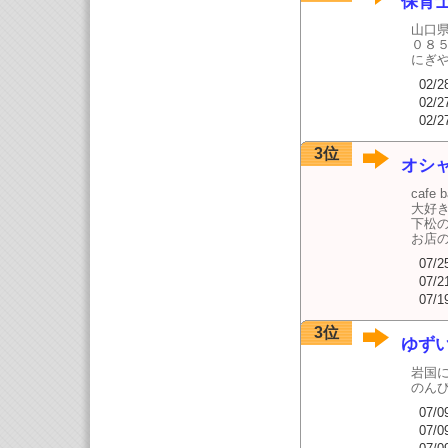
保育
山口
０８５
にぎ
02/2
02/2
02/2
3位
オシャ
cafe b
大好
下松
お店
07/2
07/2
07/1
3位
ゆず
岩国
のん
07/0
07/0