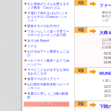
3位
心と身体のリズムを整えるダ
ファ
ンス教室 Cocoリズム
柳井
子連れで来れる♪おけいこ＆
毎日
おうちサロンChance～シャ
しば
ンス～
家族オモイのお片付け
3位
ワタシらしく☆楽々子育て〜
大稀
マザーズコーチング@下関
山口
あそLab Report
日々
ツクル
お気軽
おひるねアート教室ちょこは
01/1
ぴ
01/0
ベビーサイン教室＊おててde
01/0
ハッピー♪
ママとこどものきずなを深め
3位
MUN
るおやこヨガ
食育ママのダイアリー
４歳
山口県玖珂郡和木町ベビーマ
11/2
ッサージ
11/1
良妻口に苦し..(-_-;)魂の鎮魂
11/1
歌
3位
下関の