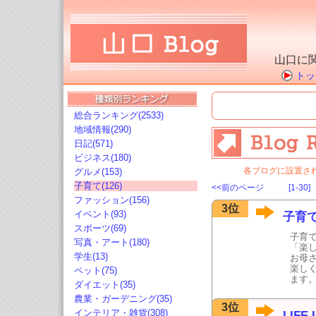
山口に
トッ
総合ランキング(2533)
地域情報(290)
日記(571)
ビジネス(180)
各ブログに設置さ
グルメ(153)
子育て(126)
<<前のページ
[1-30]
ファッション(156)
3位
イベント(93)
子育
スポーツ(69)
子育て
写真・アート(180)
「楽
学生(13)
お母
楽し
ペット(75)
ます
ダイエット(35)
農業・ガーデニング(35)
3位
インテリア・雑貨(308)
LIFE 