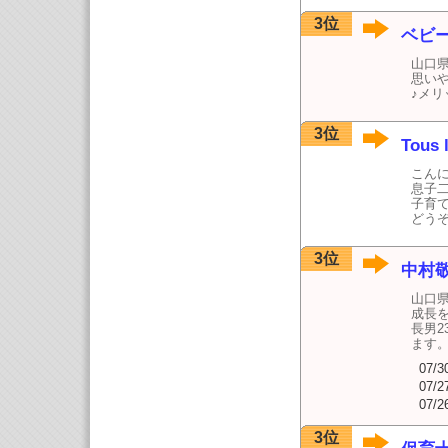
3位
ベビ
山口
思い
♪メ
3位
Tous 
こん
息子
子育
どう
3位
中村
山口
成長
長男2
ます
07/3
07/2
07/2
3位