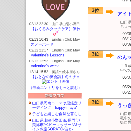
09/1
3位
アイ
山口
02/13 22:30
山口県山陽小野田
ちょ
市/長門市/美祢市/ベビーマッサー
【おくるみタッチケア】伝わ
ジ&サイン教室SORATO-宙と-
る温もりを伝えたい|山陽小野
09/0
田市
08/1
02/13 16:43
English Club May
スタッフ日記
08/0
スノーボード
02/12 21:17
English Club May
3位
スタッフ日記
Valentine's Lessons
のん
02/12 12:53
English Club May
スタッフ日記
１３
Valentine's week
中で
12/14 15:52
英語の絵本屋さん
MAMACOTO
【おとなの英会話】冬のチョ
06/0
コレート”トリュフチョコ”を
つくる
05/2
（最新エントリをもっと読む）
05/2
3位
山口県周南市 マヤ暦鑑定リ
うっ
ーディング happy-maya*
山口
子どもと楽しむ自然な暮らし
載中
山口県山陽小野田市/長門市/
街自
美祢市/ベビーマッサージ&サ
イン教室SORATO-宙と-