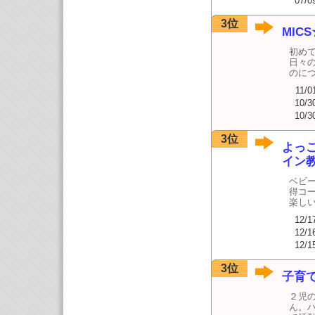
07/0
3位
MIC
初めて
日々
のに
11/0
10/3
10/3
3位
よっ
イン
ベビ
得コ
楽し
12/1
12/1
12/1
3位
子育
２児
ん。