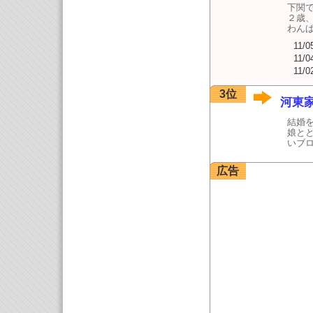
下関
２歳
わん
11/0
11/0
11/0
3位
河東
結婚を
娘と
いブ
広告