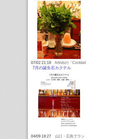
07/02 21:18
Artistsの「Cocktail
は瞬間の芸術」
7月の誕生石カクテル
04/09 18:27
山口・広島でラン