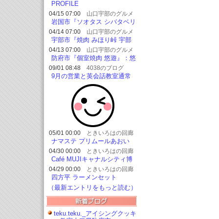
チ
PROFILE
04/15 07:00
山口宇部のグルメ
を紹介したいのよ
岩国市『ソオタス シバタベリ
ーファーム』：ミニモブレ
04/14 07:00
山口宇部のグルメ
1,080円！
を紹介したいのよ
宇部市『焼肉 みほり峠 宇部
店』：特急ランチ 1,298円！
04/13 07:00
山口宇部のグルメ
を紹介したいのよ
防府市『個室焼肉 悠遊』：悠
遊焼肉5種盛りランチ 980円！
09/01 08:48
4038のブログ
9月の営業と英会話教室通常
レッスン再開のお知らせ
05/01 00:00
ときいろはの回廊
ナマステ プリムールあおい
タンドリーチキンセット
04/30 00:00
ときいろはの回廊
Café MUJIキャナルシティ博
多 クリームソーダ
04/29 00:00
ときいろはの回廊
四方平 ラーメンセット
（最新エントリをもっと読む）
teku.teku._アイシングクッキ