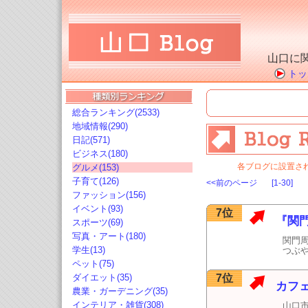
山口に
トッ
総合ランキング(2533)
地域情報(290)
日記(571)
ビジネス(180)
各ブログに設置さ
グルメ(153)
子育て(126)
<<前のページ
[1-30]
ファッション(156)
イベント(93)
7位
『関
スポーツ(69)
写真・アート(180)
関門
学生(13)
つぶ
ペット(75)
ダイエット(35)
7位
カフェ
農業・ガーデニング(35)
インテリア・雑貨(308)
山口