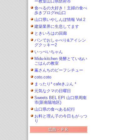
ー教室山口県防府市
食べるの大好き！主婦の食べ
歩きブログin山口
山口県いやしんぼ情報 Vol.2
建築業界に生息してます
ときいろはの回廊
パンでおしゃべり&アイシン
グクッキー2
いっぺいちゃん
Midu-kitchen 発酵とていねい
ごはんの教室
薫さんちのビーフシチュー
coto.coto
まったり* cafeきぶん *
元気なクマの日曜日
Sweets BEL EPI 山口県周南
市(新南陽地区)
山口県の食べある紀行
お料と理ん子の今日もがっつ
り