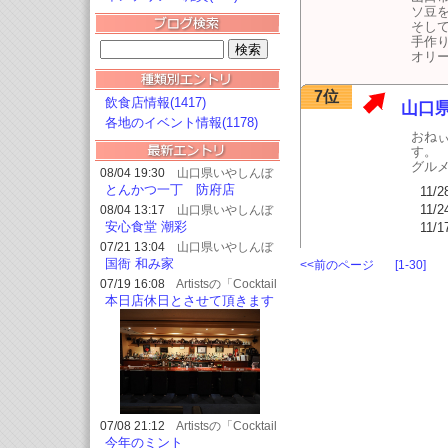
ソ豆
そし
手作
オリ
7位
飲食店情報(1417)
山口
各地のイベント情報(1178)
おねぃ＠
す。
グル
08/04 19:30
山口県いやしんぼ
情報 Vol.2
とんかつ一丁 防府店
11/2
11/2
08/04 13:17
山口県いやしんぼ
情報 Vol.2
安心食堂 潮彩
11/1
07/21 13:04
山口県いやしんぼ
情報 Vol.2
国衙 和み家
<<前のページ
[1-30]
07/19 16:08
Artistsの「Cocktail
は瞬間の芸術」
本日店休日とさせて頂きます
07/08 21:12
Artistsの「Cocktail
は瞬間の芸術」
今年のミント