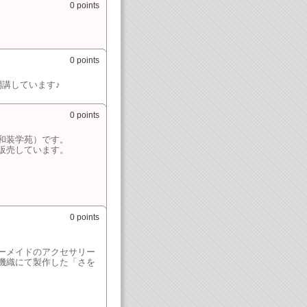
0 points
0 points
講しています♪
0 points
和装学苑）です。
販売しています。
0 points
ーメイドのアクセサリー
機織にて製作した「さを