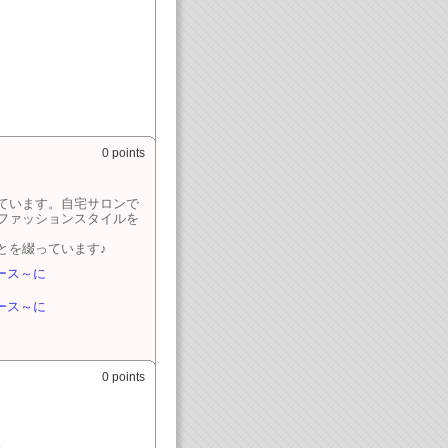
0 points
ています。自宅サロンで
ファッションスタイルを
とを綴っています♪
ース～に
ース～に
0 points
。