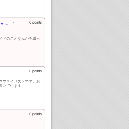
0 points
：＊・゜
イドのことなんかを綴っ
0 points
ママネイリストです。お
書いています。
0 points