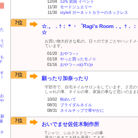
12/04
12/6 岩国 イベント
11/30
モードジュエリー
11/30
style4 ガーネットカラーのネックレス
7位
】
☆.。．†：＊・゜Ragi's Room．。†．
た
☆
う
お買い物大好きな私の、日々のできごとやハンドメ
ピ
ています。
01/20
おやつ～♪
も
01/18
やっと買ったモノ☆
テ
01/16
おやつ～♪o(≧∇≦)o
す
7位
！
願ったり加奈ったり
FF
宇部市で、自宅ネイルサロンをしています。２児の
しゃれの事、ネイルの事、家族の事など思いのまま
お
10/02
秋めいて
や
08/31
ブライダルネイル
08/31
ネイルチップで華やかに
】新
7位
舗
おいでませ佐佐木制作所
テ
Tシャツ、シルクスクリーンの事
適当に生きてる様を暴露してます