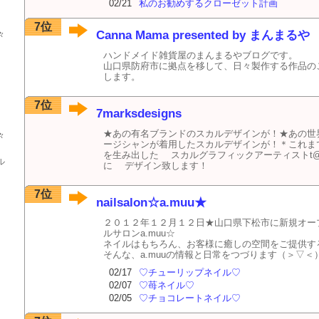
02/21
私のお勧めするクローゼット計画
7位
Canna Mama presented by まんまるや
々
ハンドメイド雑貨屋のまんまるやブログです。
山口県防府市に拠点を移して、日々製作する作品の
します。
7位
7marksdesigns
★あの有名ブランドのスカルデザインが！★あの世
々
ージシャンが着用したスカルデザインが！＊これま
を生み出した スカルグラフィックアーティストt
ル
に デザイン致します！
ブロ
★
イル
ト
7位
nailsalon☆a.muu★
２０１２年１２月１２日★山口県下松市に新規オー
ルサロンa.muu☆
ネイルはもちろん、お客様に癒しの空間をご提供す
そんな、a.muuの情報と日常をつづります（＞▽＜
02/17
♡チューリップネイル♡
02/07
♡苺ネイル♡
02/05
♡チョコレートネイル♡