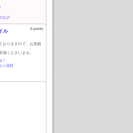
！
ブログ
0 points
イル
ておりますので、お気軽
実感くださいませ。
ね！
ョン点灯