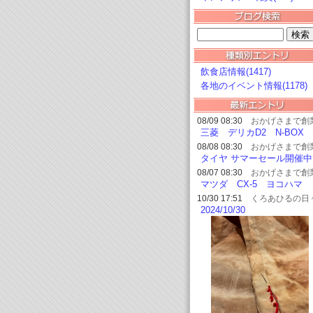
飲食店情報(1417)
各地のイベント情報(1178)
08/09 08:30
おかげさまで創
54周年 
三菱 デリカD2 N-BOX
ートショップ フェニックス
イヤ交換?
08/08 08:30
おかげさまで創
54周年 
タイヤ サマーセール開催中
ートショップ フェニックス
08/07 08:30
おかげさまで創
54周年 
マツダ CX-5 ヨコハマ 
ートショップ フェニックス
イヤ交換?
10/30 17:51
くろあひるの日
2024/10/30