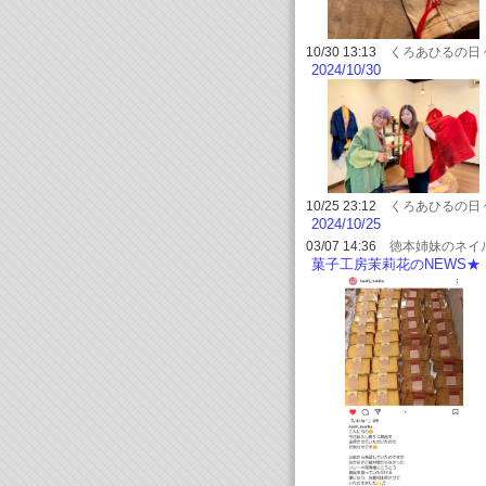
10/30 13:13
くろあひるの日
2024/10/30
10/25 23:12
くろあひるの日
2024/10/25
03/07 14:36
徳本姉妹のネイ
ズセントフェアリー★ひろこ
菓子工房茉莉花のNEWS
グ～山口県周南市新南陽のネ
ソレーネ周南に出荷スター
サロン～
♪♪