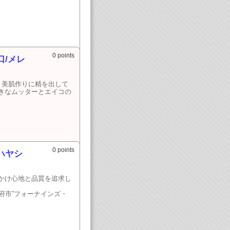
0 points
/メレ
り美肌作りに精を出して
きなムッターとエイコの
0 points
ハヤシ
かけ心地と品質を追求し
府市”フォーナインズ・