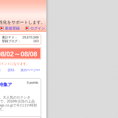
性化をサポートします。
新規登録
ログイン
累計ＰＶ：
29,670,589
登録ブログ：
163
08/02～08/08
ポイントになります。
]
[151-
次のページ>>
0 points
特集ア
す。大人気のロクシタ
で、2018年注目の上品
.co.jpで今だけの特別
て。