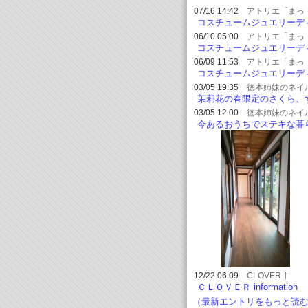
07/16 14:42
アトリエ「まっ
つ」
コスチュームジュエリーデ
プロマ講座 Lesson6
06/10 05:00
アトリエ「まっ
つ」
コスチュームジュエリーデ
プロマ講座 Lesson５
06/09 11:53
アトリエ「まっ
つ」
コスチュームジュエリーデ
プロマ講座 Lesson４
03/05 19:35
徳本姉妹のネイ
ズセントフェアリー★ひろこ
茉莉花の春限定のさくら、
グ～山口県周南市新南陽のネ
っとかぎたくなる、いい香
03/05 12:00
徳本姉妹のネイ
サロン～
と美味しさが両立してる★ 
ズセントフェアリー★ひろこ
今あるおうちでステキな暮
れはオスス...
グ～山口県周南市新南陽のネ
し(*^-^*)”3/6㈯築85年古民家
サロン～
ﾍﾞｰｼｮﾝお宅訪問会♪”
12/22 06:09
CLOVER †
ＣＬＯＶＥＲ information
（最新エントリをもっと読