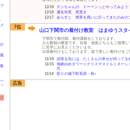
フ
12/19
チンちゃんの ドーーンっとやってみよう
12/18
通化寺窯 窯焚き
12/17
あらすじ 煙草を買いに行ってきたのみの
か
メ
7位
山口下関市の着付け教室 はまゆうスタ
下関市で着付師、着付講師をしております。
少人数制の教室です。自装、他装どちらもご指導し
が
に見学にお見えくださいませ。
出張着付けもしております。楽で美しい着付けをご
最
11/19
頑張る先には、たくさんの幸せが待ってる
11/15
海峡ゆめタワー☆クリスマスイルミネーシ
集
式
11/14
彩りの城下町長府・秋♪
一
広告
F！