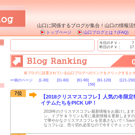
山口に関係するブログが集合！山口の情報活
トップページ
山口ブログとは？(FAQ)
今日のＰＶ：
7
昨日のＰＶ：
17
各ブログに設置されている山口ブログへのリンクをクリックすると
<<前のページ
[1-30]
[31-60]
[61-90]
[91-120]
[121-150
156]
7位
【2018クリスマスコフレ】人気の冬限定
イテムたちをPICK UP！
2018年のクリスマスコフレ最新情報をお届けしま
ン、イプサ & ラリンも常に最新情報を更新しますの
で華やかなクリスマスコフレを見逃さないで！Savings
なコフレは、売り切れ必至なので今すぐチェックし