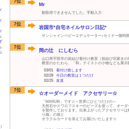
7位
Mr
ィ
動取得できませんでした。手動入力
ィ
7位
岩国市*自宅ネイルサロン日記*
ィ
サンシャインベビーエデュケーター♪セミナー随時開
ル
ブロ
ず
イル
り
7位
ル
岡の辻 にしむら
こ
ブロ
ら
イル
ﾘﾉ
山口県宇部市の前結び着付け教室（前結び宗家きの
教室のかたわら、「和」テイストの小物なども展示
03/01
着付け致します
02/28
今日の教室は１つだけ
02/25
友達
7位
☆オーダーメイド アクセサリー☆
「MARU和」です☆～世界にひとつだけの～
天然石やスワロフスキーのビーズを使って、オーダ
を製作しております。出来上がったアクセサリーは
り織」の袋と
オラクルカードを添えてお届けいたします☆
む）