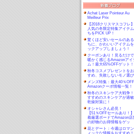
Achat Laser Pointeur Au
Meilleur Prix
【2018クリスマスコフレ
人気の冬限定特集アイテム
ちをPICK UP！
驚くほど安いセールのある
ちに、かわいいアイテムを
ックアップしましょう！
クーポンあり！見るだけで
暖かく感じるAmazonアイ
ム！最大65%OFFゲット！
秋冬コスメプレゼントをお
すめ、失敗しないモノ選び
メンズ特集：最大40％O
Amazonクーポ情報一覧！
秋冬のスキンケア大戦争！
すすめのスキンケアが過敏
乾燥対策に！
オシャレさん必見！
【51％OFFセールあり！
着厳選ボードでAmazon店
の好物のお得情報をゲッ
花とデート：今週はロマン
ィックな情報をおすすめ！