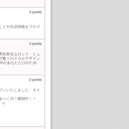
0 points
ことや出店情報をブログ
0 points
界的有名なロック・ミュ
で数々のスカルデザイン
@kがあなただけのため
0 points
プンいたしました、ネイ
るべく日々奮闘中！！
）☆