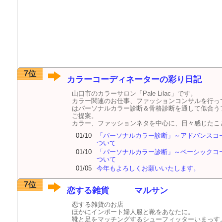
7位
カラーコーディネーターの彩り日記
山口市のカラーサロン「Pale Lilac」です。
カラー関連のお仕事、ファッションコンサルを行っ
はパーソナルカラー診断＆骨格診断を通して似合う
ご提案。
カラー、ファッションネタを中心に、日々感じたこ
01/10
「パーソナルカラー診断」～アドバンスコ
ついて
01/10
「パーソナルカラー診断」～ベーシックコ
ついて
01/05
今年もよろしくお願いいたします。
7位
恋する雑貨 マルサン
恋する雑貨のお店
ほかにインポート婦人服と靴をあなたに。
靴と足をマッチングするシューフィッターいまっす