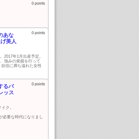
0 points
0 points
のあな
上げ美人
2017年1月出産予定。
断、強みの発掘を行って
 自信に満ち溢れた女性
0 points
するパ
レッス
メイク。
が必要な時代になりまし