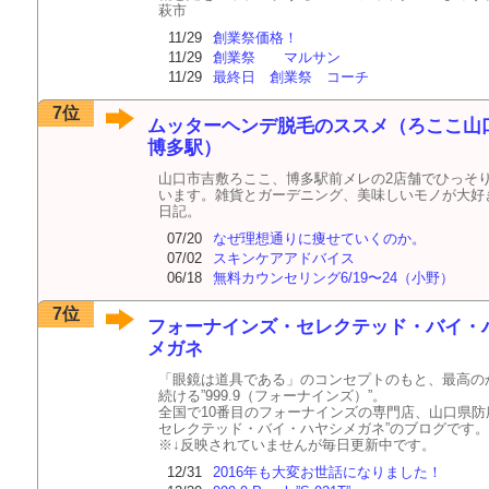
萩市
11/29
創業祭価格！
11/29
創業祭 マルサン
11/29
最終日 創業祭 コーチ
7位
ムッターヘンデ脱毛のススメ（ろここ山口
博多駅）
山口市吉敷ろここ、博多駅前メレの2店舗でひっそ
います。雑貨とガーデニング、美味しいモノが大好
日記。
07/20
なぜ理想通りに痩せていくのか。
07/02
スキンケアアドバイス
06/18
無料カウンセリング6/19〜24（小野）
7位
フォーナインズ・セレクテッド・バイ・
メガネ
「眼鏡は道具である」のコンセプトのもと、最高の
続ける”999.9（フォーナインズ）”。
全国で10番目のフォーナインズの専門店、山口県防
セレクテッド・バイ・ハヤシメガネ”のブログです。
※↓反映されていませんが毎日更新中です。
12/31
2016年も大変お世話になりました！