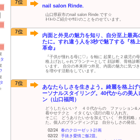
7位
nail salon Rinde.
山口県萩市のnail salon Rinde.です☆
ﾈｲﾙのご紹介やｻﾛﾝのことをのせています。
7位
内面と外見の魅力を知り、自分至上最高
たに。すれ違う人を3秒で魅了する『格
革命』
業
『子供が憧れる母に♡』を軸に 起業した２歳児の母。
オ
 タ
格上げおしゃれプランナーとして 顔診断、骨格診
★
業
います。 自分の本来持つ外見、内面の魅力に気づき
オ
を増やす活動をしています。
?
★
業
オ
タ
7位
★
あなたらしさを生きよう。綺麗を格上げ
々
ーソナルスタイリング。40代からの美人
ン（山口福岡）
どうしたらいい？ ４０代からの ファッション&
着やせテクと イタくない流行の取り入れ方。
そこに どうありたいかを加えていく「外見戦略」
た。個人のブランディングは 自分らしさの発信。
02/24
春のクローゼット計画
02/22
手抜き愛情ご飯2皿。